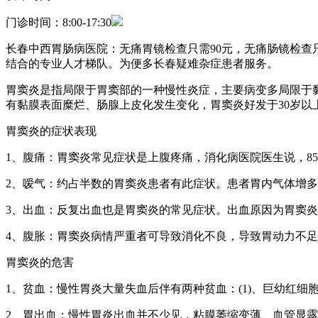
门诊时间：8:00-17:30
长春中西胃肠病医院：无痛胃镜检查只需90元，无痛肠镜检查
结合的专业人才梯队。为便多长春疑难杂症患者服务。
胃窦炎是指局限于胃窦部的一种慢性炎症，主要病变多局限于
有黏膜表面糜烂、肠腺上皮化发生变化，胃窦炎好发于30岁以
胃窦炎的症状表现
1、腹痛：胃窦炎常见症状是上腹疼痛，消化病医院医生说，8
2、嗳气：约占半数的胃窦炎患者有此症状。患者胃内气体增
3、出血：反复出血也是胃窦炎的常见症状。出血原因为胃窦
4、腹胀：胃窦炎病情严重者可导致消化不良，导致胃动力不
胃窦炎的危害
1、贫血：慢性胃炎大量失血后伴有两种贫血：(1)、巨幼红细
2、胃出血：慢性胃炎出血并不少见，粘膜萎缩变薄、血管显