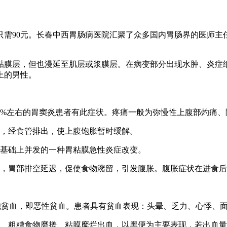
只需90元。长春中西胃肠病医院汇聚了众多国内胃肠界的医师主
黏膜层，但也漫延至肌层或浆膜层。在病变部分出现水肿、炎症细
上的男性。
5%左右的胃窦炎患者有此症状。疼痛一般为弥慢性上腹部灼痛、
多，经食管排出，使上腹饱胀暂时缓解。
炎基础上并发的一种胃粘膜急性炎症改变。
足，胃部排空延迟，促使食物潴留，引发腹胀。腹胀症状在进食
胞贫血，即恶性贫血。患者具有贫血表现：头晕、乏力、心悸、面
露、粗糟食物磨搓、粘膜糜烂出血，以黑便为主要表现，若出血