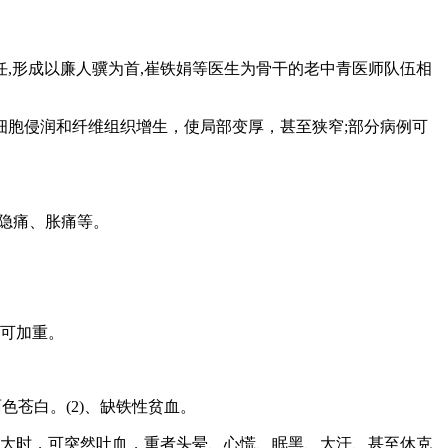
任,形成以廉人骥为首,崔铁娟等医生为骨干的老中青医师队伍相
胞侵润和纤维组织增生，使局部变厚，甚至狭窄;部分病例可
隐痛、胀痛等。
后可加重。
色苍白。(2)、缺铁性贫血。
量大时，可突然吐血，重者头晕、心慌、眠黑、大汗、甚至休克