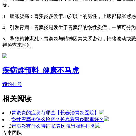
等。
3、腹胀腹痛：胃窦炎多发于30岁以上的男性，上腹部撑胀感
4、引发胃病：胃窦炎是发生于胃窦部的慢性炎症，一般可分
5、导致精神紊乱：胃窦炎与精神因素关系密切，情绪波动或
镜检查来区别。
疾病难预料 健康不马虎
预约挂号
相关阅读
1
胃窦炎的症状有哪些【长春治胃炎医院】
2
慢性胃窦炎怎么检查？长春看胃炎哪里好？
3
胃窦炎有什么特征|长春医院胃肠科排名
专家团队