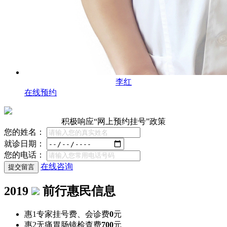
李红
在线预约
积极响应“网上预约挂号”政策
您的姓名：
就诊日期：
您的电话：
在线咨询
2019
前行惠民信息
惠1
专家挂号费、会诊费
0
元
惠2
无痛胃肠镜检查费
700
元