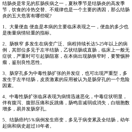
结肠炎是常见的肛肠疾病之一，夏秋季节是结肠炎的高发季
节，饮食的冷热交替、不规律也是一个主要的诱因，那么结肠
炎的五大危害有哪些呢?
1、大量便血 便血是本病的主要临床表现之一，便血的多少也
是衡量病情轻重的指标。
2、肠狭窄 多发生在病变广泛、病程持续长达5-25年以上的病
例，其部位多见于左半结肠，乙状结肠或直肠，临床上一般无
症状，严重时可引起肠阻塞，在本病出现肠狭窄时，要警惕肿
瘤，鉴别良性恶性。
3、肠穿孔多为中毒性肠扩张的并发症，也可出现严重型，多
发生于左半结肠，皮质激素的应用被认为是肠穿孔的一个危险
因素。
4、中毒性肠扩张临床表现为病情迅速恶化，中毒症状明显，
伴有腹泻、腹部压痛和反跳痛，肠鸣音减弱或消失，白细胞数
增多，易并发肠穿孔。
5、结肠癌约5％病例发生癌变，多见于病变累及全结肠，幼年
起病和病史超过10年者。