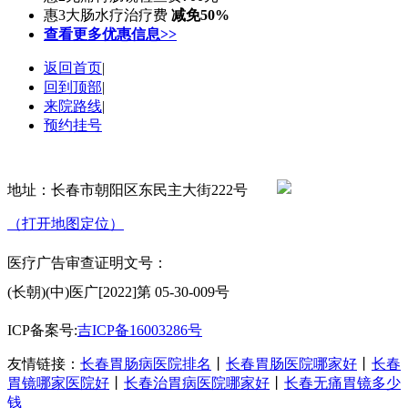
惠3
大肠水疗治疗费
减免50%
查看更多优惠信息>>
返回首页
|
回到顶部
|
来院路线
|
预约挂号
地址：长春市朝阳区东民主大街222号
（打开地图定位）
医疗广告审查证明文号：
(长朝)(中)医广[2022]第 05-30-009号
ICP备案号:
吉ICP备16003286号
友情链接：
长春胃肠病医院排名
丨
长春胃肠医院哪家好
丨
长春
胃镜哪家医院好
丨
长春治胃病医院哪家好
丨
长春无痛胃镜多少
钱