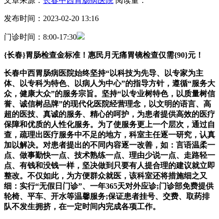
文章来源：
长春中西胃肠病医院
阅读量：
发布时间：2023-02-20 13:16
门诊时间：8:00-17:30
{长春}胃肠检查金标准！惠民月无痛胃镜检查仅需{90}元！
长春中西胃肠病医院始终坚持“以科技为先导、以专家为主
体、以专科为特色、以病人为中心”的指导方针，遵循“服务大
众，健康大众”的服务宗旨。坚持“以专业树特色，以质量树信
誉、诚信树品牌”的现代化医院经营理念，以文明的语言、高
超的医技、真诚的服务、精心的呵护，为患者提供高效的医疗
保障和优质的人性化服务。为了使服务更上一个层次，通过自
查，疏理出医疗服务中不足的地方，科室主任逐一研究，认真
加以解决。对患者提出的不同内容逐一改善，如：言语温柔一
点、做事勤快一点、技术熟练一点、理由少说一点、走路轻一
点、有钱和没钱一样，坚决做到只要有人提合理的建议就立即
整改。不仅如此，为方便群众就医，该科室还将措施细之又
细：实行“无假日门诊”、一年365天对外应诊;门诊部免费提供
轮椅、平车、开水等温馨服务;保证患者挂号、交费、取药排
队不发生拥挤，在一定时间内完成各项工作。